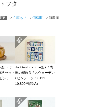
ガントフタ
在庫あり
価格順
新着順
変更
ie釜）/ チ
Jie Gantofta（Jie釜）/ 陶
味料セット
器の壁飾り / スウェーデン
/ ビンテー
/ ビンテージ / I0121
10,800円(税込)