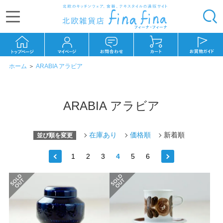
ホーム
＞
ARABIA アラビア
ARABIA アラビア
在庫あり
価格順
新着順
並び順を変更
1
2
3
4
5
6