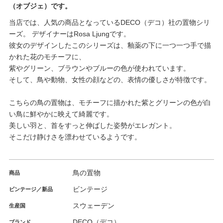
（オブジェ）です。
当店では、人気の商品となっているDECO（デコ）社の置物シリ
ーズ。 デザイナーはRosa Ljungです。
彼女のデザインしたこのシリーズは、釉薬の下に一つ一つ手で描
かれた花のモチーフに、
紫やグリーン、ブラウンやブルーの色が使われています。
そして、鳥や動物、女性の顔などの、表情の優しさが特徴です。
こちらの鳥の置物は、モチーフに描かれた紫とグリーンの色が白
い鳥に鮮やかに映えて綺麗です。
美しい羽と、首をすっと伸ばした姿勢がエレガント。
そこだけ静けさを漂わせているようです。
鳥の置物
商品
ビンテージ
ビンテージ／新品
スウェーデン
生産国
DECO（デコ）
ブランド