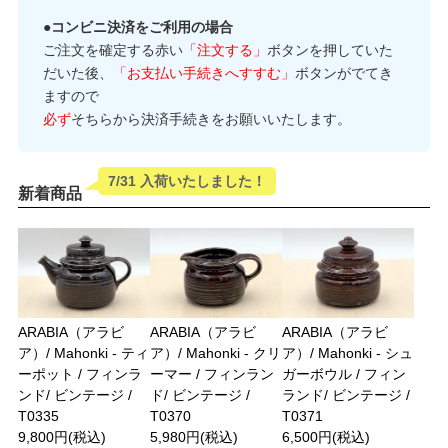
●コンビニ決済をご利用の場合
ご注文を確定する赤い
「注文する」
ボタンを押していた
だいた後、
「お支払い手続きへすすむ」
ボタンがでてき
ますので
必ず
そちらから決済手続きをお願いいたします。
7/31 入荷いたしました！
新着商品
ARABIA（アラビ
ARABIA（アラビ
ARABIA（アラビ
ア）/ Mahonki - ティ
ア）/ Mahonki - クリ
ア）/ Mahonki - シュ
ーポット / フィンラ
ーマー / フィンラン
ガーボウル / フィン
ンド/ ビンテージ /
ド/ ビンテージ /
ランド/ ビンテージ /
T0335
T0370
T0371
9,800円(税込)
5,980円(税込)
6,500円(税込)