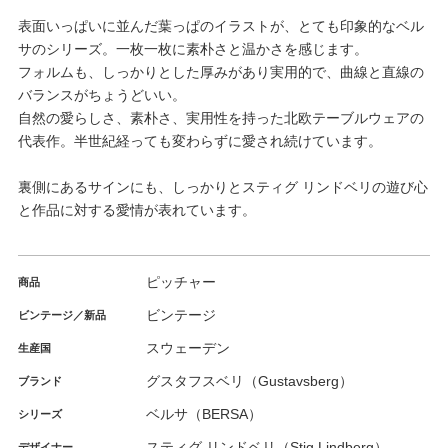
表面いっぱいに並んだ葉っぱのイラストが、とても印象的なベル
サのシリーズ。一枚一枚に素朴さと温かさを感じます。
フォルムも、しっかりとした厚みがあり実用的で、曲線と直線の
バランスがちょうどいい。
自然の愛らしさ、素朴さ、実用性を持った北欧テーブルウェアの
代表作。半世紀経っても変わらずに愛され続けています。
裏側にあるサインにも、しっかりとスティグ リンドベリの遊び心
と作品に対する愛情が表れています。
ピッチャー
商品
ビンテージ
ビンテージ／新品
スウェーデン
生産国
グスタフスベリ（Gustavsberg）
ブランド
ベルサ（BERSA）
シリーズ
スティグ リンドベリ（Stig Lindberg）
デザイナー