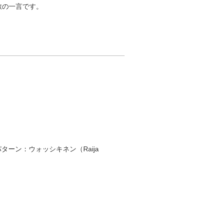
敵の一言です。
 パターン：ウォッシキネン（Raija