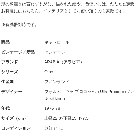
形の綺麗さは言わずもがな、描かれた絵や、色使いには、ただただ素
お料理にはもちろん、インテリアとしてお使い頂くのも素敵です。
※食洗器対応です。
商品
キャセロール
ビンテージ／新品
ビンテージ
ブランド
ARABIA（アラビア）
シリーズ
Otso
生産国
フィンランド
デザイナー
フォルム：ウラ プロコッペ（Ulla Procope）/
Uosikkinen）
年代
1975-78
サイズ（cm）
上径22.3×下径19.4×7.3
コンディション
良好です。